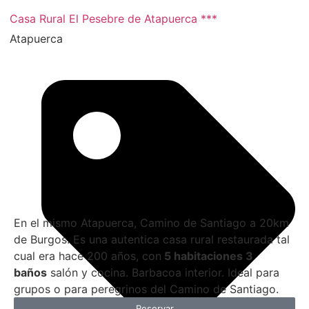
Casa Rural El Pesebre de Atapuerca ***
2 noches
Atapuerca
En el mismo Atapuerca, Camino de Santiago a 20km
de Burgos. Es una autentica casa rural restaurada tal
cual era hace 200 años, con
5 habitaciones 3
baños
salón y cocina. Barbacoa interior. Ideal para
grupos o para peregrinos del Camino de Santiago.
Reservar