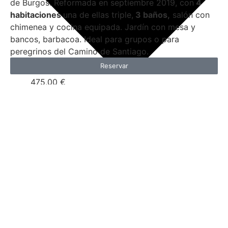
de Burgos. Reformada en septiembre 2019, con
4
habitaciones
una de ellas triple,
3 baños,
salón con
chimenea y cocina equipada. Jardín con mesa y
bancos, barbacoa. Ideal para grupos o para
peregrinos del Camino de Santiago.
Reservar
475,00
€