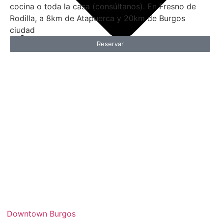
cocina o toda la casa (consúltanos). En Fresno de
Rodilla, a 8km de Atapuerca y 20km de Burgos
ciudad
Reservar
825,00
€
2 noches
Downtown Burgos