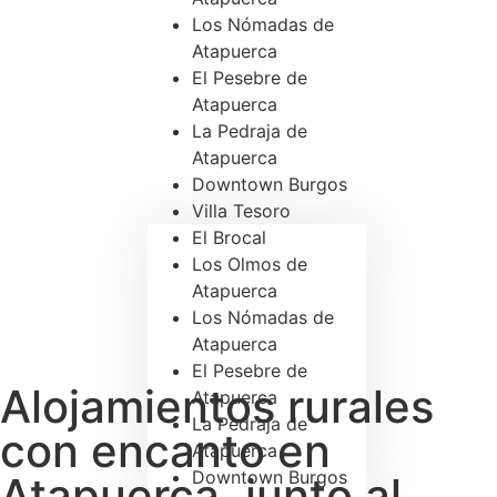
Los Nómadas de
Atapuerca
El Pesebre de
Atapuerca
La Pedraja de
Atapuerca
Downtown Burgos
Villa Tesoro
El Brocal
Los Olmos de
Atapuerca
Los Nómadas de
Atapuerca
El Pesebre de
Alojamientos rurales
Atapuerca
La Pedraja de
con encanto en
Atapuerca
Downtown Burgos
Atapuerca, junto al