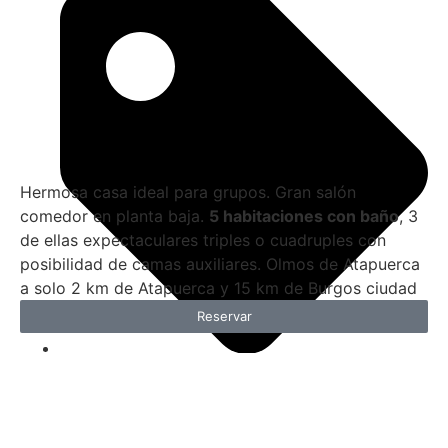
Hermosa casa ideal para grupos. Gran salón
comedor en planta baja.
5 habitaciones con baño
, 3
de ellas expectaculares triples o cuadruples con
posibilidad de camas auxiliares. Olmos de Atapuerca
a solo 2 km de Atapuerca y 15 km de Burgos ciudad
Reservar
675,00
€