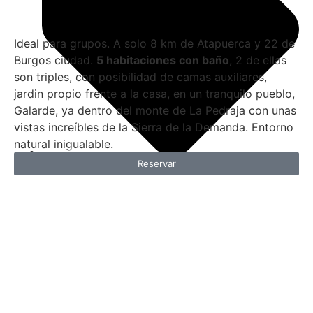
Ideal para grupos. A solo 8 km de Atapuerca y 22 de
Burgos ciudad.
5 habitaciones con baño
, 2 de ellas
son triples, con posibilidad de camas auxiliares,
jardin propio frente a la casa, en un tranquilo pueblo,
Galarde, ya dentro del monte de La Pedraja con unas
vistas increíbles de la Sierra de la Demanda. Entorno
natural inigualable.
Reservar
600,00
€