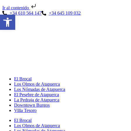
Ir al contenido
+34 610 564 147
+34 645 109 032
Abrir barra de herramientas
El Brocal
Los Olmos de Atapuerca
Los Nómadas de Atapuerca
El Pesebre de Atapuerca
La Pedraja de Atapuerca
Downtown Burgos
Villa Tesoro
El Brocal
Los Olmos de Atapuerca
Los Nómadas de Atapuerca